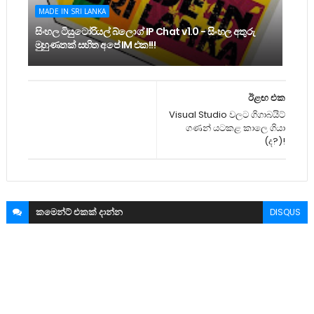
MADE IN SRI LANKA
සිංහල ටියුටෝරියල් බ්ලොග් IP Chat v1.0 - සිංහල අතුරු
මුහුණතක් සහිත අපේ IM එක!!!
ඊළඟ එක
Visual Studio වලට ගිගාබයිට්
ගණන් යටකළ කාලෙ ගියා
(ද?)!
කමෙන්ට්
එකක් දාන්න
DISQUS