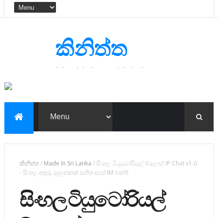
කිනිත්ත
|The Sinhala Tutorial Blog|
කිනිත්ත
/
Made In Sri Lanka
/
සිංහල ටියුටෝරියල් බ්ලොග් IP Chat v1.0
- සිංහල අතුරු මුහුණතක් සහිත අපේ IM එක!!!
සිංහල ටියුටෝරියල්