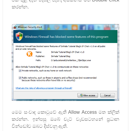
කරන්න.
මෙම සංවාද කොටුවේ ඇති
Allow Access
මත ක්ලික්
කරන්න. ඉන්පසු ඔබේ චැට් වැඩසටහනේ ප්‍රධාන
වින්ඩෝව ඔබට දිස්වනු ඇති.