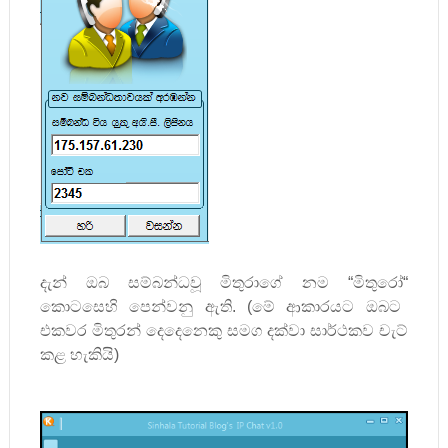
දැන් ඔබ සම්බන්ධවූ මිතුරාගේ නම
“
මිතුරෝ
“
කොටසෙහි පෙන්වනු ඇති. (මේ ආකාරයට ඔබට
එකවර මිතුරන් දෙදෙනෙකු සමග දක්වා සාර්ථකව චැට්
කළ හැකියි)