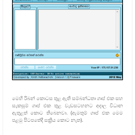
මෙහි රිබන් කොටස තුළ ඇති සම්බන්ධතා ගෘප් එක සහ
සැකසුම් ගෘප් එක තුළ වැඩසටහනට අදාල විධාන
ඇතුළත් කොට තිබෙනවා. (ඇමතුම් ගෘප් එක මෙම
පළමු පිටපතේදී සක්‍රිය කොට නැත).