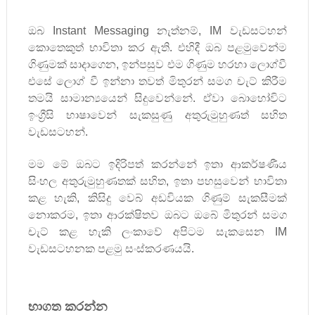
ඔබ
Instant Messaging
නැත්නම්
, IM
වැඩසටහන්
කොතෙකුත් භාවිතා කර ඇති. එහිදී ඔබ පළමුවෙන්ම
ගිණුමක් සාදාගෙන
,
ඉන්පසුව එම ගිණුම හරහා ලොග්වී
එසේ ලොග් වී ඉන්නා තවත් මිතුරන් සමග චැට් කිරීම
තමයි සාමාන්‍යයෙන් සිදුවෙන්නේ. ඒවා බොහෝවිට
ඉංග්‍රීසි භාෂාවෙන් සැකසුණු අතුරුමුහුණත් සහිත
වැඩසටහන්.
මම මේ ඔබට ඉදිරිපත් කරන්නේ ඉතා ආකර්ෂණීය
සිංහල අතුරුමුහුණතක් සහිත
,
ඉතා පහසුවෙන් භාවිතා
කළ හැකි
,
කිසිදු වෙබ් අඩවියක ගිණුම් සැකසීමක්
නොකරම
,
ඉතා ආරක්ෂිතව ඔබට ඔබේ මිතුරන් සමග
චැට් කළ හැකි ලංකාවේ අපිටම සැකසෙන
IM
වැඩසටහනක පළමු සංස්කරණයයි.
භාගත කරන්න