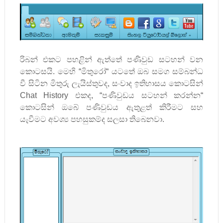
රිබන් එකට පහළින් ඇත්තේ පණිවුඩ සටහන් වන
කොටසයි. මෙහි
“
මිතුරෝ
“
යටතේ ඔබ සමග සම්බන්ධ
වී සිටින මිතුරු ලැයිස්තුවද
,
සංවාද ඉතිහාසය කොටසින්
Chat History
එකද
,
“
පණිවුඩය සටහන් කරන්න
“
කොටසින් ඔබේ පණිවුඩය ඇතුළත් කිරීමට සහ
යැවීමට අවශ්‍ය පහසුකම්ද සලසා තිබෙනවා.