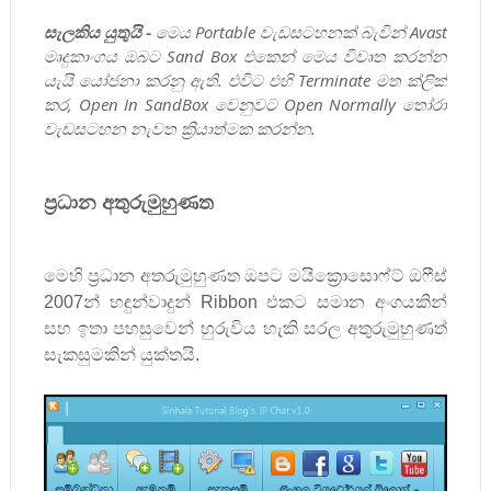
සැලකිය යුතුයි -
මෙය Portable වැඩසටහනක් බැවින් Avast
මෘදුකාංගය ඔබට Sand Box එකෙන් මෙය විවෘත කරන්න
යැයි යෝජනා කරනු ඇති. එවිට එහි Terminate මත ක්ලික්
කර, Open In SandBox වෙනුවට Open Normally තෝරා
වැඩසටහන නැවත ක්‍රියාත්මක කරන්න.
ප්‍රධාන අතුරුමුහුණත
මෙහි ප්‍රධාන අතරුමුහුණත ඔපට මයික්‍රොසොෆ්ට් ඔෆීස්
2007න් හඳුන්වාදුන්
Ribbon
එකට සමාන අංගයකින්
සහ ඉතා පහසුවෙන් හුරුවිය හැකි සරල අතුරුමුහුණත්
සැකසුමකින් යුක්තයි.