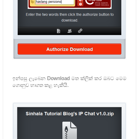
ඉන්පසු ලැබෙන
Download
මත ක්ලික් කර ඔබට මෙම
ගොනුව භාගත කළ හැකියි.