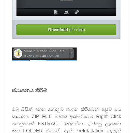
ස්ථාපනය කිරීම
ඔබ විසින් ඉහත ගොනුව භාගත කිරීමෙන් පසුව එය
සාමාන්‍ය
ZIP FILE
එකක් ආකාරයටම
Right Click
මෙනුවෙන්
EXTRACT
කරගන්න. ඉන්පසු ලැබෙන
නව
FOLDER
එකෙහි ඇති
PreIntallation
නැමැති