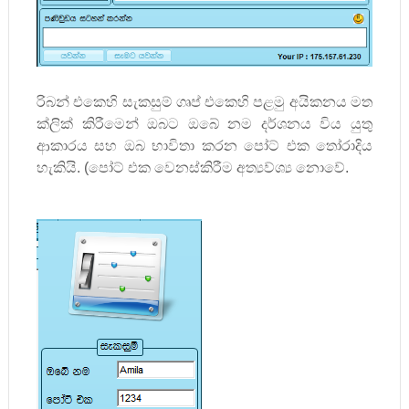
රිබන් එකෙහි සැකසුම් ගෘප් එකෙහි පළමු අයිකනය මත
ක්ලික් කිරීමෙන් ඔබට ඔබේ නම දර්ශනය විය යුතු
ආකාරය සහ ඔබ භාවිතා කරන පෝට් එක තෝරාදිය
හැකියි. (පෝට් එක වෙනස්කිරීම අත්‍යව්‍ශ්‍ය නොවේ.