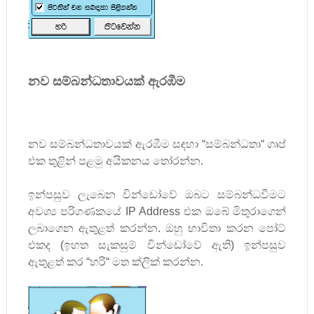
නව සම්බන්ධතාවයක් ඇරඹීම
නව සම්බන්ධතාවයක් ඇරඹීම සඳහා
“
සම්බන්ධතා
“
ගෘප්
එක තුළින් පළමු අයිකනය තෝරන්න.
ඉන්පසුව ලැබෙන වින්ඩෝවේ ඔබට සම්බන්ධවීමට
අවශ්‍ය පරිගණකයේ
IP Address
එක ඔබේ මිතුරාගෙන්
ලබාගෙන ඇතුළත් කරන්න. ඔහු භාවිතා කරන පෝට්
එකද (ඉහත සැකසුම් වින්ඩෝවේ ඇති) ඉන්පසුව
ඇතුළත් කර
“
හරි
“
මත ක්ලික් කරන්න.