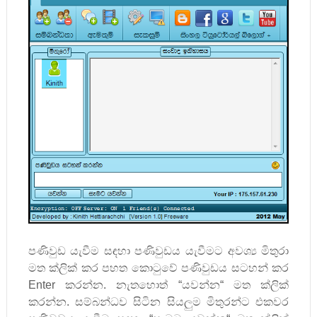
පණිවුඩ යැවීම සඳහා පණිවුඩය යැවීමට අවශ්‍ය මිතුරා
මත ක්ලික් කර පහත කොටුවේ පණිවුඩය සටහන් කර
Enter
කරන්න. නැතහොත්
“
යවන්න
“
මත ක්ලික්
කරන්න. සම්බන්ධව සිටින සියලුම මිතුරන්ට එකවර