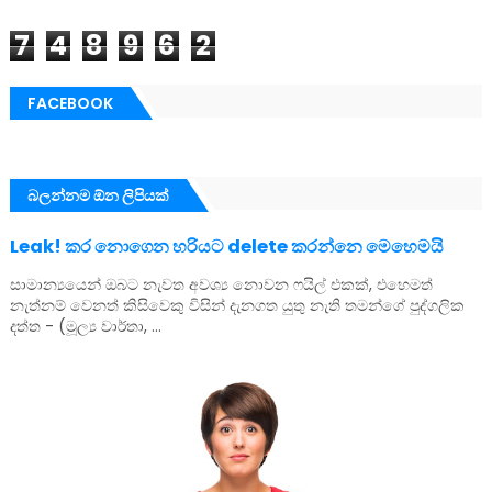
7
4
8
9
6
2
FACEBOOK
බලන්නම ඕන ලිපියක්
Leak! කර නොගෙන හරියට delete කරන්නෙ මෙහෙමයි
සාමාන්‍යයෙන් ඔබට නැවත අවශ්‍ය නොවන ෆයිල් එකක්, එහෙමත්
නැත්නම් වෙනත් කිසිවෙකු විසින් දැනගත යුතු නැති තමන්ගේ පුද්ගලික
දත්ත - (මූල්‍ය වාර්තා, ...