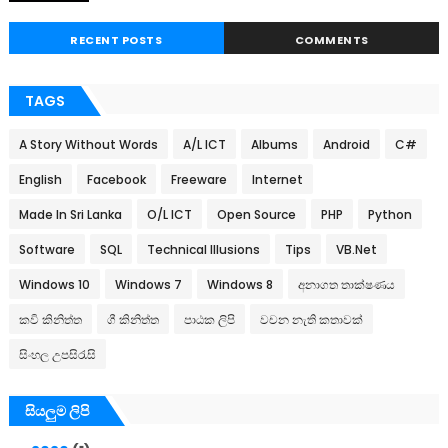
RECENT POSTS
COMMENTS
TAGS
A Story Without Words
A/L ICT
Albums
Android
C#
English
Facebook
Freeware
Internet
Made In Sri Lanka
O/L ICT
Open Source
PHP
Python
Software
SQL
Technical Illusions
Tips
VB.Net
Windows 10
Windows 7
Windows 8
අනාගත තාක්ෂණය
කවි කිනිත්ත
ගී කිනිත්ත
පාඨක ලිපි
වචන නැති කතාවක්
සිංහල උපසිරැසි
සියලුම ලිපි