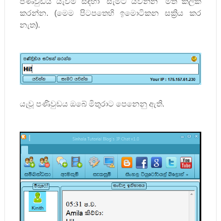
පණිවුඩය යැවීම සඳහා
“
සැමට යවන්න
“
මත ක්ලික්
කරන්න. (මෙම පිටපතෙහි ඉමොටිකන සක්‍රිය කර
නැත).
යැවූ පණිවුඩය ඔබේ මිතුරාට පෙනෙනු ඇති.