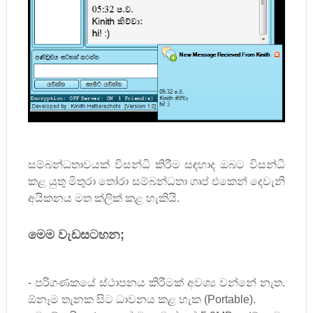
සම්බන්ධතාවයක් විසන්ධි කිරීම සඳහාද ඔබට විසන්ධි
කළ යුතු මිතුරා තෝරා සම්බන්ධතා ගෘප් එකෙන් දෙවැනි
අයිකනය මත ක්ලික් කළ හැකියි.
මෙම වැඩසටහන
;
- පරිගණකයේ ස්ථාපනය කිරීමක් අවශ්‍ය වන්නේ නැත.
ඕනෑම තැනක සිට ධාවනය කළ හැක (
Portable).