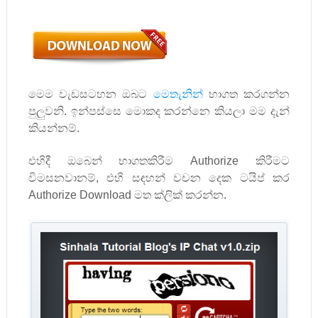
මෙම වැඩසටහන ඔබට
මෙතැනින්
භාගත කරගන්න
පුලුවනි. ඉන්පස්සෙ මොකද කරන්නෙ කියලා මම දැන්
කියන්නම්.
එහිදී ඔබෙන් භාගතකිරීම
Authorize
කිරීමට
විමසනවානම්
,
එහි සඳහන් වචන දෙක ටයිප් කර
Authorize Download
මත ක්ලික් කරන්න.