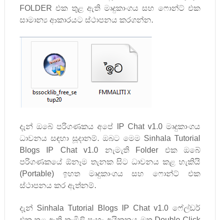
FOLDER
එක තුළ ඇති මෘදුකාංගය සහ ෆොන්ට් එක
සාමාන්‍ය ආකාරයට ස්ථාපනය කරගන්න.
දැන් ඔබේ පරිගණකය අපේ
IP Chat v
1.0 මෘදුකාංගය
ධාවනය සඳහා සූදානම්. ඔබට මෙම
Sinhala Tutorial
Blogs IP Chat v
1.0 නැමැති
Folder
එක ඔබේ
පරිගණකයේ ඕනෑම තැනක සිට ධාවනය කළ හැකියි
(
Portable)
ඉහත මෘදුකාංගය සහ ෆොන්ට් එක
ස්ථාපනය කර ඇත්නම්.
දැන්
Sinhala Tutorial Blogs IP Chat v
1.0 ෆේල්ඩර්
එක තුළ ඇති තැඹිලි පැහැ අයිකනය මත
Double Click