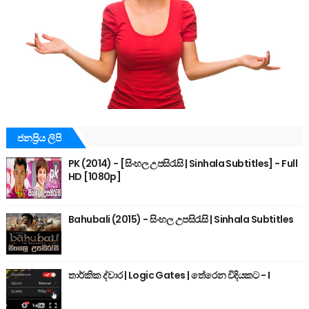
ජනප්‍රිය ලිපි
PK (2014) - [සිංහල උපසිරැසි | Sinhala Subtitles] - Full
HD [1080p]
Bahubali (2015) - සිංහල උපසිරැසි | Sinhala Subtitles
තාර්කික ද්වාර ‍| Logic Gates | තේරෙන විදියකට - I