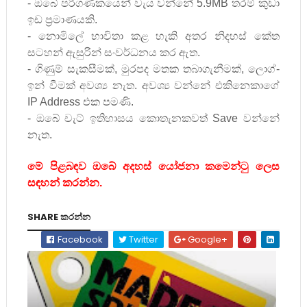
- ඔබේ පරිගණකයෙන් වැය වන්නේ 5.9
MB
තරම් කුඩා
ඉඩ ප්‍රමාණයකි.
- නොමිලේ භාවිතා කළ හැකි අතර නිදහස් කේත
සටහන් ඇසුරින් සංවර්ධනය කර ඇත.
- ගිණුම් සැකසීමක්
,
මුරපද මතක තබාගැනීමක්
,
ලොග්-
ඉන් වීමක් අවශ්‍ය නැත. අවශ්‍ය වන්නේ එකිනෙකාගේ
IP Address
එක පමණි.
- ඔබේ චැට් ඉතිහාසය කොතැනකවත්
Save
වන්නේ
නැත.
මේ පිළබඳව ඔබේ අදහස් යෝජනා කමෙන්ටු ලෙස
සඳහන් කරන්න.
SHARE කරන්න
Facebook
Twitter
Google+