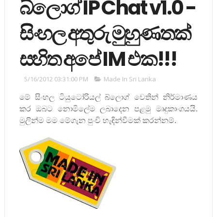
බ්ලොග් IP Chat v1.0 -
සිංහල අතුරු මුහුණතක්
සහිත අපේ IM එක!!!
5/16/2012 03:31:00 PM
Made In Sri Lanka
මේ සිංහල ටියුටෝරියල් බ්ලොග් වෙතින්
නිර්මාණය
කර
ඔබට නොමිලේම ලබාදෙන පළමු මෘදුකාංගයයි.
මුලින්ම මම මේගැන පුංචි හැඳින්වීමක් කරන්නම්.