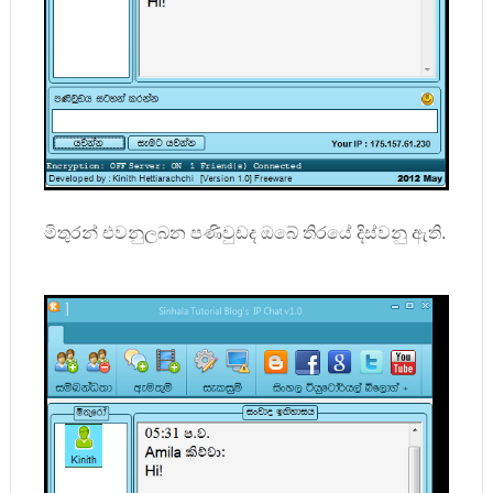
මිතුරන් එවනුලබන පණිවුඩද ඔබේ තිරයේ දිස්වනු ඇති.